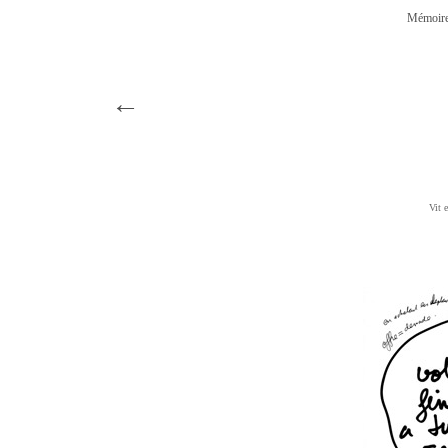
Mémoire
←
Vit e