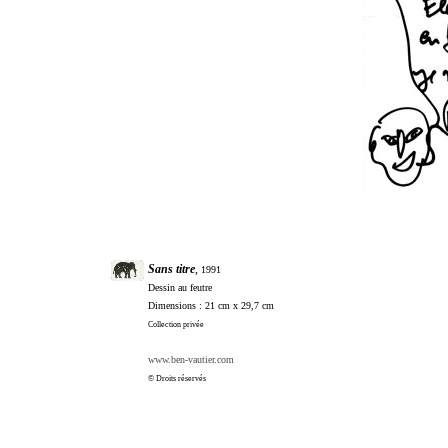
Sans titre
,
1991
Dessin au feutre
Dimensions : 21 cm x 29,7 cm
Collection privée
www.ben-vautier.com
© Droits réservés