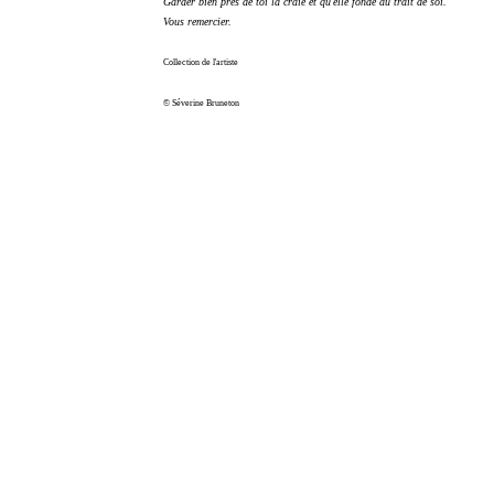
Garder bien près de toi la craie et qu'elle fonde au trait de soi.
Vous remercier.
séverine
Collection de l'artiste
© Séverine Bruneton