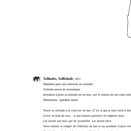
Solitudes, Sollicitude
, 2011
Manifeste pour une collection de solitudes
Solitude oeuvre de circonstance
Invitation à poser sa solitude sur un mur, soit le contour de son corps tracé
Dimensions : grandeur nature
Tracer sa solitude à la craie sur un mur. (C'est ce que je vous invite à fair
Livrer un bout de vous... et que d'autres puissent s'en emparer aussi.
Les laisser aux murs qui les accueillent. Les laisser faire.
Votre contour se remplir de l'intérieur du mur et ses accidents le faire viv