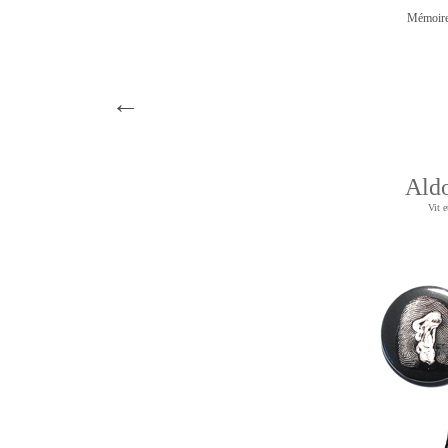
Mémoire
←
Ald
Vit e