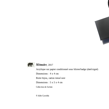
Mémoire
, 2017
Acrylique sur papier conditionné sous blister/badge (daté/signé)
Dimensions : 4 x 4 cm
Boite bijou, carton tressé noir
Dimensions : 5 x 5 x 4 cm
Collection de l'artiste
© Aldo Caredda