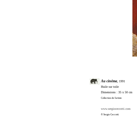
Au cinéma
,
1991
Huile sur toile
Dimensions : 35 x 50 cm
Collection de l'artiste
www.sergioceccotti.com
© Sergio Ceccotti