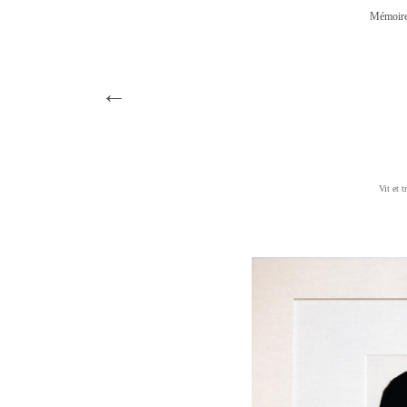
Mémoire
←
Vit et 