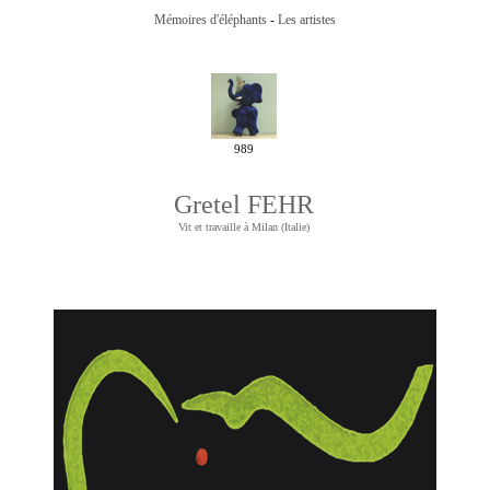
Mémoires d'éléphants
-
Les artistes
989
Gretel FEHR
Vit et travaille à Milan (Italie)