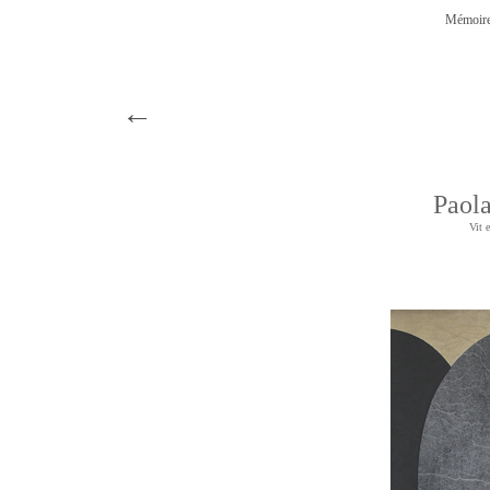
Mémoire
←
Paol
Vit e