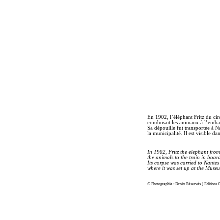
En 1902, l’éléphant Fritz du cir
conduisait les animaux à l’embar
Sa dépouille fut transportée à N
la municipalité. Il est visible 
In 1902, Fritz the elephant fro
the animals to the train in boa
Its corpse was carried to Nantes 
where it was set up at the
Museum
© Photographie : Droits Réservés ( Editi