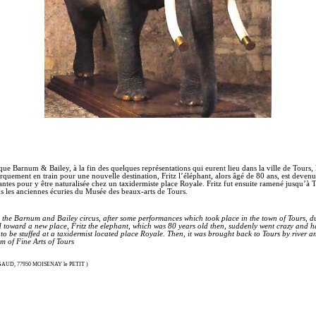
que Barnum & Bailey, à la fin des quelques représentations qui eurent lieu dans la ville de Tours, 
quement en train pour une nouvelle destination, Fritz l’éléphant, alors âgé de 80 ans, est devenu 
antes pour y être naturalisée chez un taxidermiste place Royale. Fritz fut ensuite ramené jusqu’à To
dans les anciennes écuries du Musée des beaux-arts de Tours.
m the Barnum and Bailey circus, after some performances which took place in the town of Tours, d
rd toward a new place, Fritz the elephant, which was 80 years old then, suddenly went crazy and h
to be stuffed at a taxidermist located place Royale. Then, it was brought back to Tours by river and
 of Fine Arts of Tours
ons GAUD, 77950 MOISENAY le PETIT )