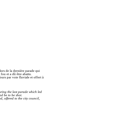
lors de la dernière parade qui
fou et a dû être abattu.
urs par voie fluviale et offert à
uring the last parade which led
ad be to be shot.
, offered to the city council,