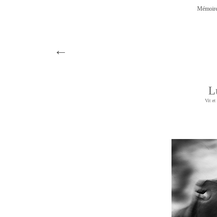
Mémoire
←
L
Vit et