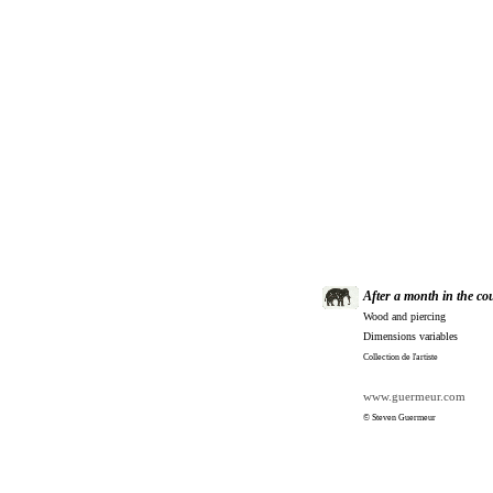
After a month in the co
Wood and piercing
Dimensions variables
Collection de l'artiste
www.guermeur.com
© Steven Guermeur