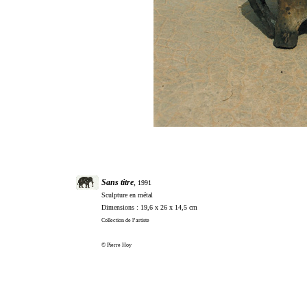
Sans titre
,
1991
Sculpture en métal
Dimensions : 19,6 x 26 x 14,5 cm
Collection de l’artiste
© Pierre Hoy