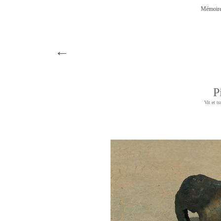
Mémoire
←
P
Vit et t