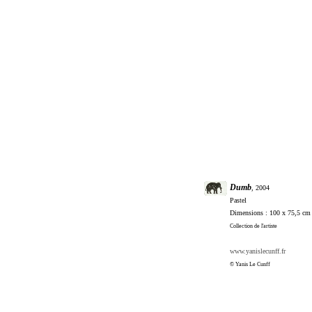
Dumb
, 2004
Pastel
Dimensions : 100 x 75,5 cm
Collection de l'artiste
www.yanislecunff.fr
© Yanis Le Cunff