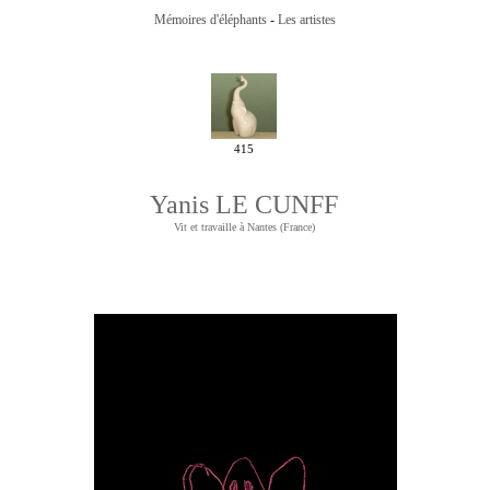
Mémoires d'éléphants
-
Les artistes
415
Yanis LE CUNFF
Vit et travaille à Nantes (France)