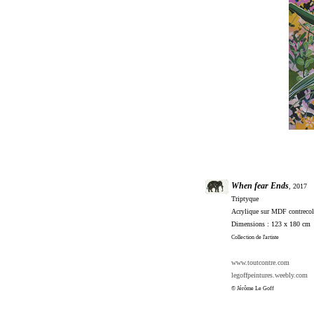
When fear Ends
, 2017
Triptyque
Acrylique sur MDF contrecoll
Dimensions : 123 x 180 cm
Collection de l'artiste
www.toutcontre.com
legoffpeintures.weebly.com
© Jérôme Le Goff