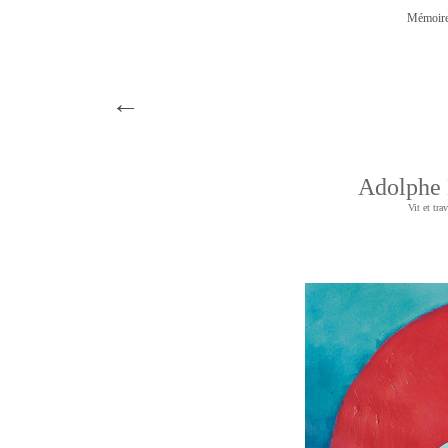
Mémoire
←
Adolph
Vit et tra