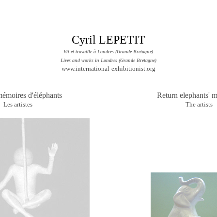
Cyril LEPETIT
Vit et travaille à Londres (Grande Bretagne)
Lives and works in Londres (Grande Bretagne)
www.international-exhibitionist.org
émoires d'éléphants
Return elephants' 
Les artistes
The artists