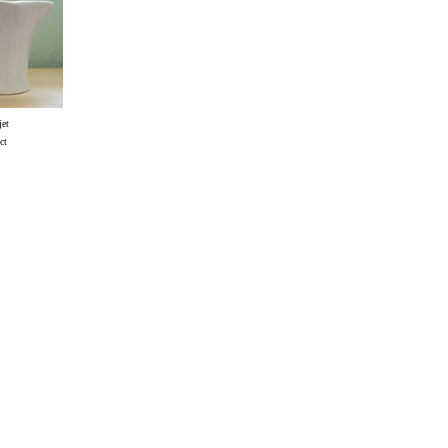
et
ct