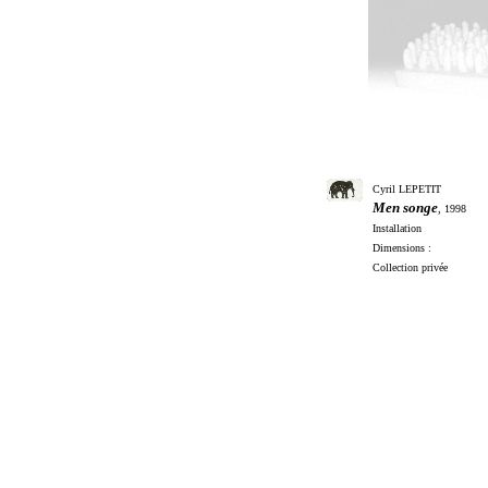
Cyril LEPETIT
Men songe
,
1998
Installation
Dimensions :
Collection privée