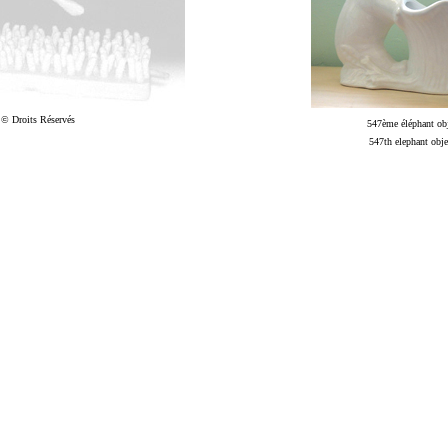
© Droits Réservés
547ème éléphant obj
547th
elephant obje