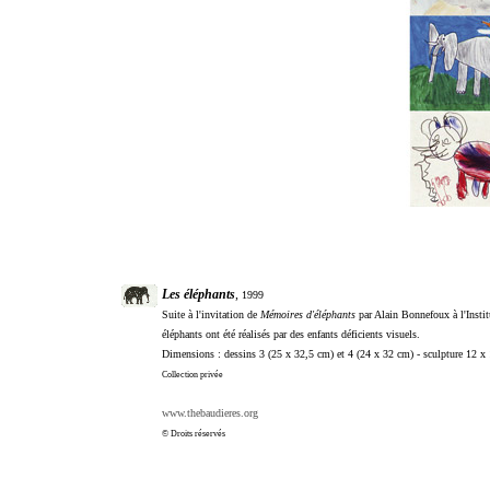
Les éléphants
,
1999
Suite à l'invitation de
Mémoires d'éléphants
par Alain Bonnefoux à l'Insti
éléphants ont été réalisés par des enfants déficients visuels.
Dimensions : dessins 3 (25 x 32,5 cm) et 4 (24 x 32 cm) - sculpture 12 x
Collection privée
www.thebaudieres.org
© Droits réservés