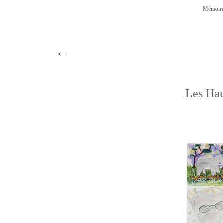
Mémoire
←
Les Hau