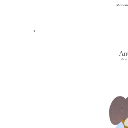
Mémoire
←
An
Vit et