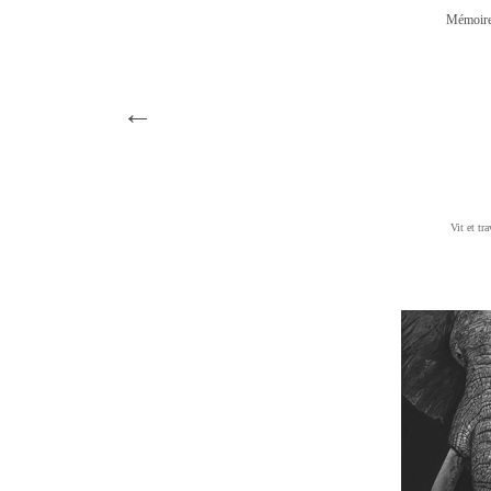
Mémoire
←
Vit et tra