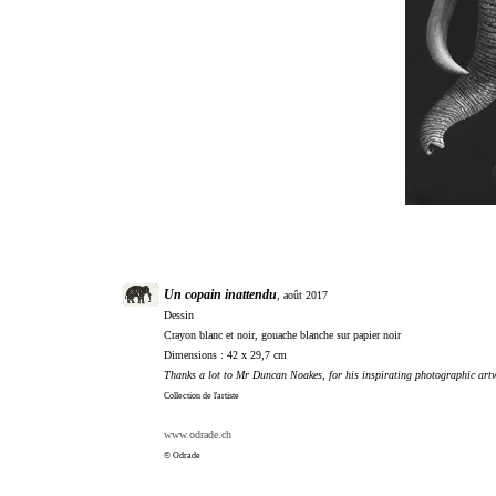
Un copain inattendu
, août 2017
Dessin
Crayon blanc et noir, gouache blanche sur papier noir
Dimensions : 42 x 29,7 cm
Thanks a lot to Mr Duncan Noakes, for his inspirating photographic art
Collection de l'artiste
www.odrade.ch
© Odrade