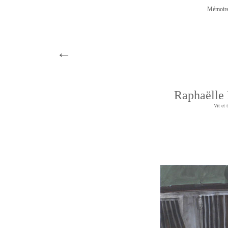
Mémoire
←
Raphaëlle
Vit et 