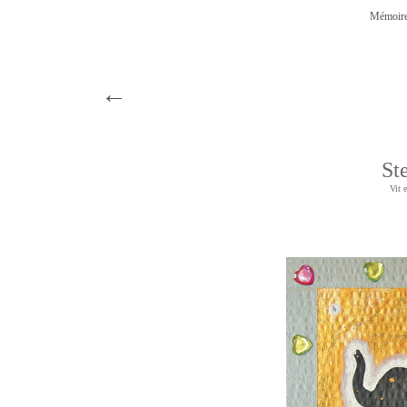
Mémoire
←
St
Vit e