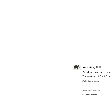
Sans titre
,
2010
Acrylique sur toile et ca
Dimensions : 60 x 60 cm
Collection de l'artiste
www.angelatrapani.it
© Angela Trapani