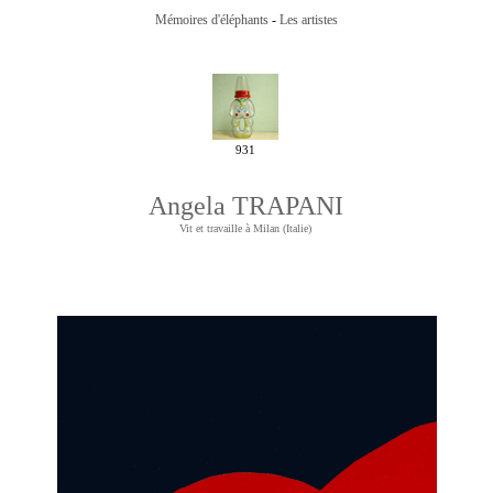
Mémoires d'éléphants
-
Les artistes
931
Angela TRAPANI
Vit et travaille à Milan (Italie)