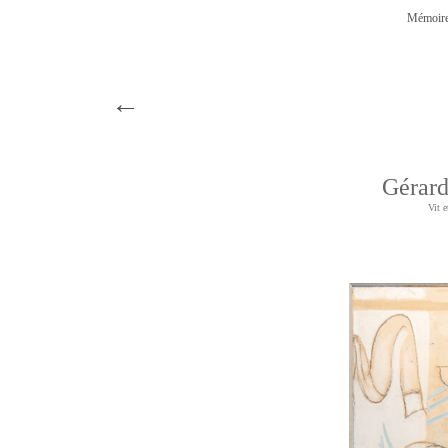
Mémoire
←
Géra
Vit e