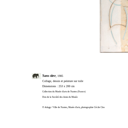
Sans titre
,
1985
Collage, dessin et peinture sur toile
Dimensions : 253 x 200 cm
Collection du Musée d'arts de Nantes (France)
Don de la Société des Amis du Musée
© Adagp / Ville de Nantes, Musée d'arts, photographie Cécile Clos