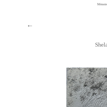
Mémoire
←
She